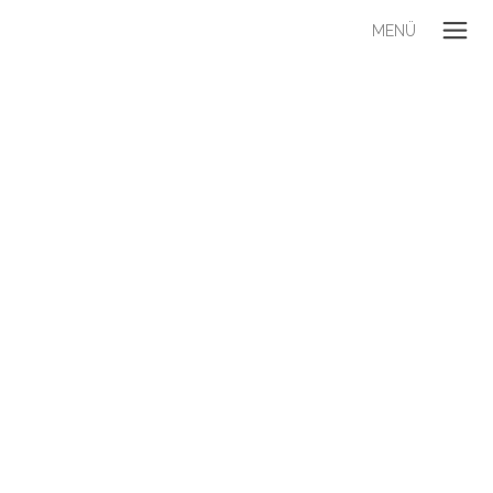
MENÜ
UNSERE PHILOSOPHIE